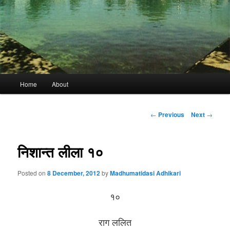
Main
Home
About
menu
Post
←
Previous
Next
→
navigation
निशान्त लीला १०
Posted on
8 December, 2012
by
Madhumatidasi Adhikari
१०
राग ललित