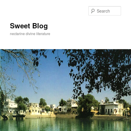
Skip
to
Sear
primary
content
Sweet Blog
nectarine divine literature