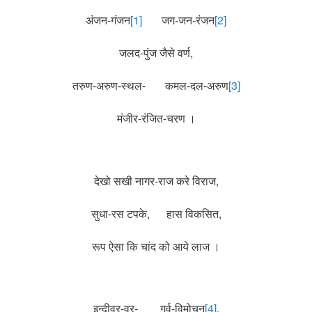
अंजन-गंजन
[1]
जग-जन-रंजन
[2]
जलद-पुंज जैसे वर्ण,
तरुण-अरुण-स्थल- कमल-दल-अरुण
[3]
मंजीर-रंजित-चरण ।
देखो सखी नागर-राज करे विराज,
सुधा-रस टपके, हास विकसित,
रूप ऐसा कि चांद को आये लाज ।
इन्दीवर-वर- गर्व-विमोचन
[4]
,