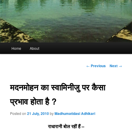
Main
Home
About
menu
Post
←
Previous
Next
→
navigation
मदनमोहन का स्वामिनीजु पर कैसा
प्रभाव होता है ?
Posted on
21 July, 2010
by
Madhumatidasi Adhikari
राधारानी बोल रहीं हैं –