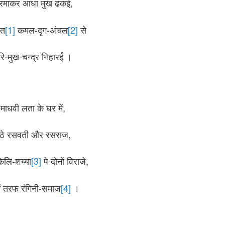
रमाकर आधा मुख ढंकई,
ित
[1]
कमल-दृग-अंचल
[2]
से
रि-मुख-चन्द्र निहारई ।
माधवी लता के घर में,
ैठे रसवती और रसराज,
केलि-शय्या
[3]
पे दोनों विराजे,
ों तरफ रंगिनी-समाज
[4]
।