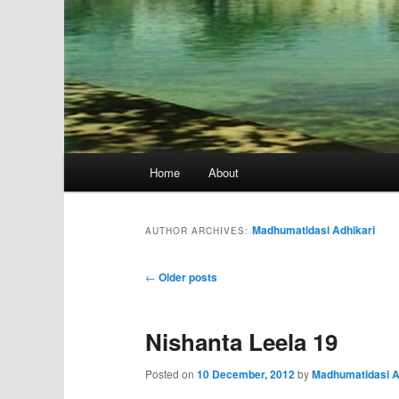
Main
Home
About
menu
Madhumatidasi Adhikari
AUTHOR ARCHIVES:
Post
←
Older posts
navigation
Nishanta Leela 19
Posted on
10 December, 2012
by
Madhumatidasi A