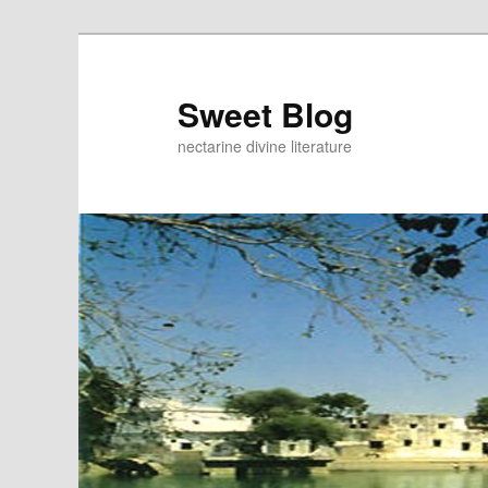
Skip
Skip
to
to
primary
secondary
Sweet Blog
content
content
nectarine divine literature