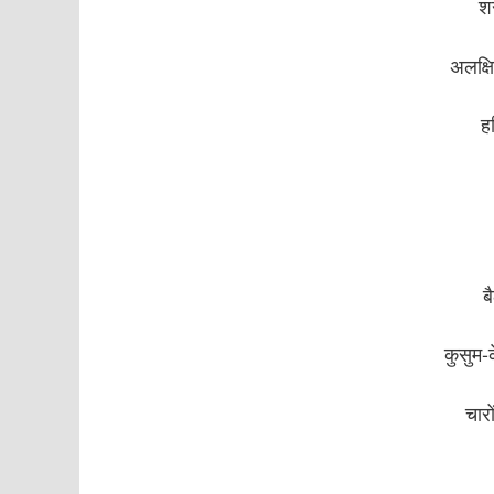
श
अलक्ष
ह
ब
कुसुम-
चार