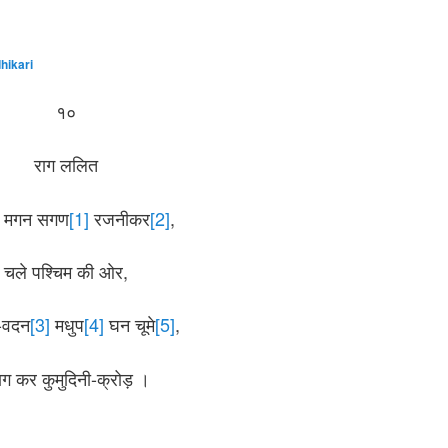
hikari
१०
राग ललित
ें मगन सगण
[1]
रजनीकर
[2]
,
चले पश्चिम की ओर,
ी-वदन
[3]
मधुप
[4]
घन चूमे
[5]
,
याग कर कुमुदिनी-क्रोड़ ।