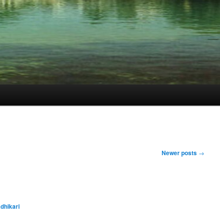
Newer posts
→
dhikari