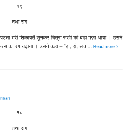
१९
तथा राग
की कपटता भरी शिकायतें सुनकर चित्रा सखी को बड़ा मज़ा आया । उसने
य-रस का रंग चढ़ाया । उसने कहा – “हां, हां, सच
…
Read more >
hikari
१८
तथा राग