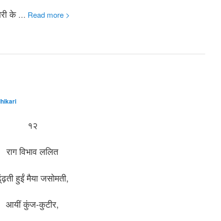
ोरी के
…
Read more >
hikari
१२
राग विभाव ललित
ूंढ़ती हुईं मैया जसोमती,
आयीं कुंज-कुटीर,