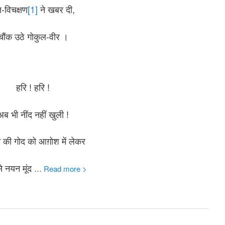
्ष-विचक्षण
[1]
ने खबर दी,
चौंक उठे गोकुल-वीर ।
हरि ! हरि !
अब भी नींद नहीं खुली !
म की गोद को आग़ोश में लेकर
े नयन मूंद
…
Read more >