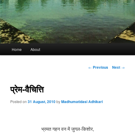
Main
Home
About
menu
Post
←
Previous
Next
→
navigation
प्रेम-वैचित्ति
Posted on
31 August, 2010
by
Madhumatidasi Adhikari
भ्रमत गहन वन में जुगल-किशोर,