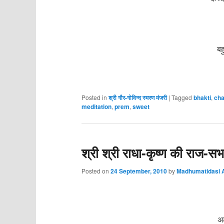
चि
बह
जा
Posted in
श्री गौर-गोविन्द स्मरण मंजरी
|
Tagged
bhakti
,
cha
meditation
,
prem
,
sweet
श्री श्री राधा-कृष्ण की राज-
Posted on
24 September, 2010
by
Madhumatidasi A
अट