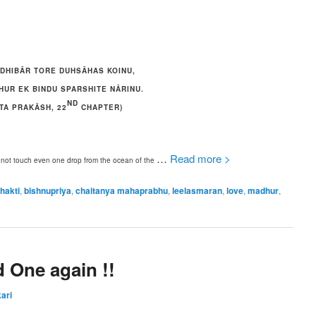
DHIBĀR TORE DUHSĀHAS KOINU,
HUR EK BINDU SPARSHITE NĀRINU.
ND
TA PRAKĀSH, 22
CHAPTER)
…
Read more >
ld not touch even one drop from the ocean of the
hakti
,
bishnupriya
,
chaitanya mahaprabhu
,
leelasmaran
,
love
,
madhur
,
d One again !!
ari