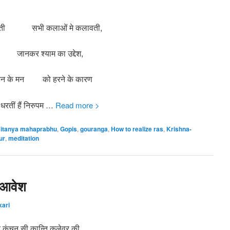
गुणवती सभी कलाओं मे कलावती,
कर श्याम का उद्देश,
हन के मन को हरने के कारण
हैं निरुपम
…
Read more >
itanya mahaprabhu
,
Gopis
,
gouranga
,
How to realize ras
,
Krishna-
ur
,
meditation
र-आवेश
kari
े कंचन सी कान्ति कलेवर की,