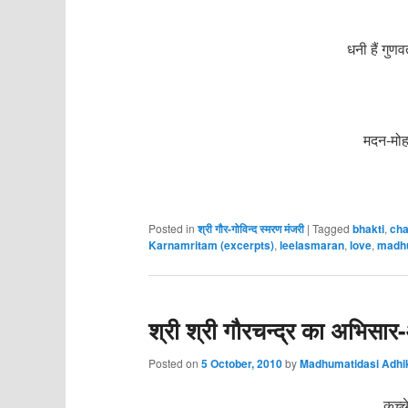
धनी हैं 
जान
मदन-मो
धरतीं 
Posted in
श्री गौर-गोविन्द स्मरण मंजरी
|
Tagged
bhakti
,
cha
Karnamritam (excerpts)
,
leelasmaran
,
love
,
madh
श्री श्री गौरचन्द्र का अभिसा
Posted on
5 October, 2010
by
Madhumatidasi Adhi
कच्च