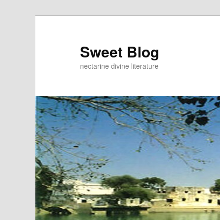
Skip
Skip
to
to
primary
secondary
Sweet Blog
content
content
nectarine divine literature