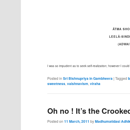
ĀTMA SHO
LEELĀ-SIND
(ADWAI
I was so impudent as to seek self-realization; however I cou
Posted in
Sri Bishnupriya in Gambheera
|
Tagged
b
sweetness
,
vaishnavism
,
viraha
Oh no ! It’s the Crooke
Posted on
11 March, 2011
by
Madhumatidasi Adhik