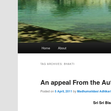
Main
Home
About
menu
TAG ARCHIVES:
BHAKTI
An appeal From the Au
Posted on
5 April, 2011
by
Madhumatidasi Adhikar
Sri Sri B