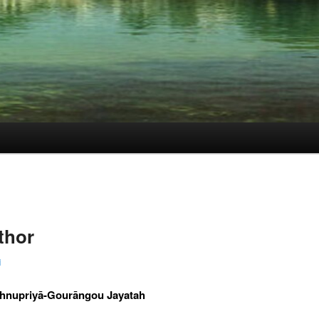
thor
i
ishnupriyā-Gourāngou Jayatah