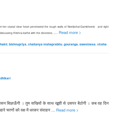
 her crystal clear heart penetrated the tough walls of Neelāchal-Gambheerā and right
…
Read more >
discussing Krishna-kathā with the devotees.
hakti
,
bishnupriya
,
chaitanya mahaprabhu
,
gouranga
,
sweetness
,
viraha
dhikari
 आसन बिछाऊँगी । तुम सखियों के साथ खूशी से उसपर बैठोगी । कब वह दिन
म्हारे चरणों को वक्ष में धरकर संवाहन
…
Read more >