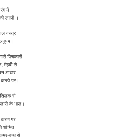
ंग में
 की लाली ।
लाल वस्त्र
े अनुपम।
मारी पिचकारी
 मेहदी से
ीवन आधार
ी कन्ठो पर।
 तिलक से
 दुलारी के भाल।
े करण पर
ि शोभित
मर-बन्ध से