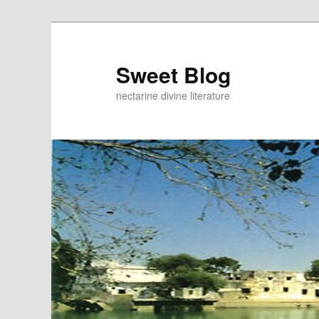
Skip
to
primary
Sweet Blog
content
nectarine divine literature