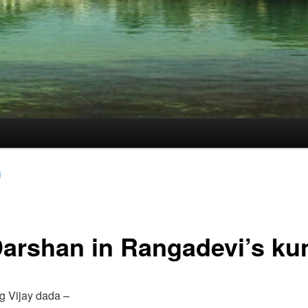
i
Darshan in Rangadevi’s ku
g Vijay dada –