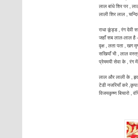
लाल बांधे शिर पर , ल
लाली शिर लाल , चन्द
राधा कूंड्ड , रंग देवी
जहाँ सब लाल-लाल है
वृक्ष , लता पता , खग म
सखियाँ भी , लाल वस्
प्रेममयी सेवा के , रंग 
लाल और लाली के , हृ
टेडी नजरियाँ करे ,कृप
विजयकृष्ण बिचारो , वं