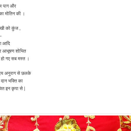
ाल पाग और
िका मोतिन की ।
 सखी को कुंज ,
 –
ृग आदि
त्र आभूषण शोभित
में हो गए सब मस्त ।
दय अनुराग से छलके
ा दान भक्ति का
चित इन कृपा से |