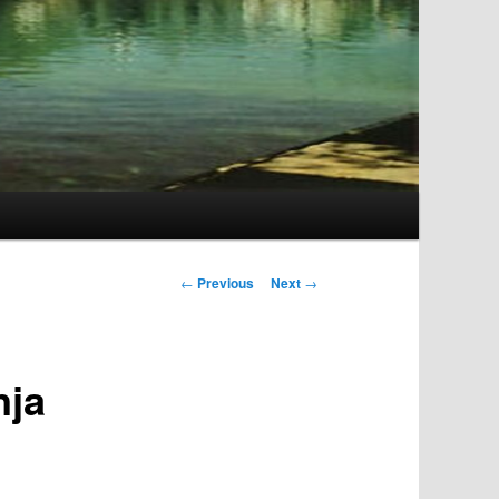
Post
←
Previous
Next
→
navigation
nja