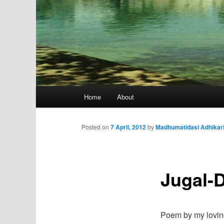
Main
Home
About
menu
Posted on
7 April, 2012
by
Madhumatidasi Adhikar
Jugal-
Poem by my lovin