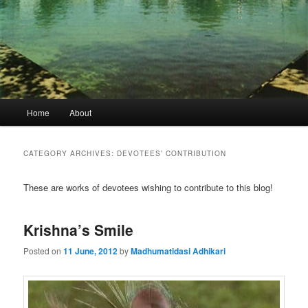
Main
Home
About
menu
CATEGORY ARCHIVES:
DEVOTEES’ CONTRIBUTION
These are works of devotees wishing to contribute to this blog!
Krishna’s Smile
Posted on
11 June, 2012
by
Madhumatidasi Adhikari