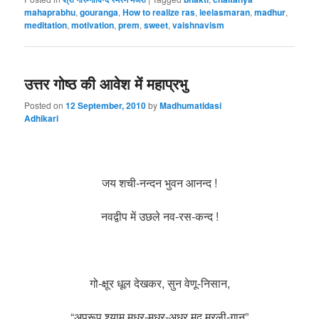
mahaprabhu
,
gouranga
,
How to realize ras
,
leelasmaran
,
madhur
,
meditation
,
motivation
,
prem
,
sweet
,
vaishnavism
उत्तर गोष्ठ की आवेश में महाप्रभु
Posted on
12 September, 2010
by
Madhumatidasi
Adhikari
जय शची-नन्दन भुवन आनन्द !
नवद्वीप में उछले नव-रस-कन्द !
गो-क्षूर धूल देखकर, सुन वेणू-निसान,
“अपरूप श्याम मधुर-मधुर-अधर मृदु मुरली-गान”