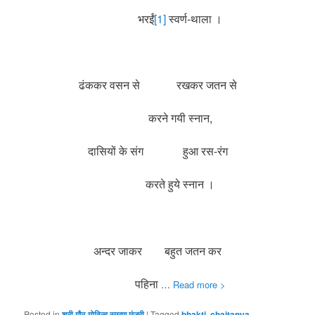
भरईं
[1]
स्वर्ण-थाला ।
ढंककर वसन से रखकर जतन से
करने गयी स्नान,
दासियों के संग हुआ रस-रंग
करते हुये स्नान ।
अन्दर जाकर बहुत जतन कर
पहिना
…
Read more >
Posted in
श्री गौर-गोविन्द स्मरण मंजरी
|
Tagged
bhakti
,
chaitanya