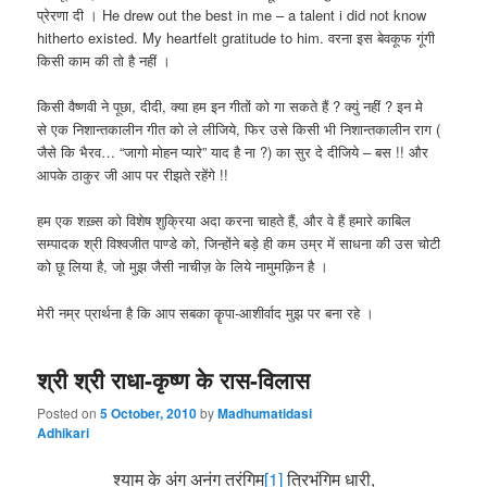
प्रेरणा दी । He drew out the best in me – a talent i did not know
hitherto existed. My heartfelt gratitude to him. वरना इस बेवकूफ गूंगी
किसी काम की तो है नहीं ।
किसी वैष्णवी ने पूछा, दीदी, क्या हम इन गीतों को गा सकते हैं ? क्युं नहीं ? इन मे
से एक निशान्तकालीन गीत को ले लीजिये, फिर उसे किसी भी निशान्तकालीन राग (
जैसे कि भैरव… “जागो मोहन प्यारे” याद है ना ?) का सुर दे दीजिये – बस !! और
आपके ठाकुर जी आप पर रीझते रहेंगे !!
हम एक शख़्स को विशेष शुक्रिया अदा करना चाहते हैं, और वे हैं हमारे काबिल
सम्पादक श्री विश्वजीत पाण्डे को, जिन्होंने बड़े ही कम उम्र में साधना की उस चोटी
को छू लिया है, जो मुझ जैसी नाचीज़ के लिये नामुमक़िन है ।
मेरी नम्र प्रार्थना है कि आप सबका कॄपा-आशीर्वाद मुझ पर बना रहे ।
श्री श्री राधा-कृष्ण के रास-विलास
Posted on
5 October, 2010
by
Madhumatidasi
Adhikari
श्याम के अंग अनंग तरंगिम
[1]
त्रिभंगिम धारी,