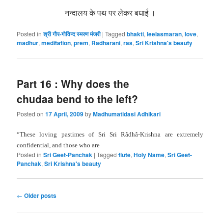
नन्दालय के पथ पर लेकर बधाई ।
Posted in
श्री गौर-गोविन्द स्मरण मंजरी
|
Tagged
bhakti
,
leelasmaran
,
love
,
madhur
,
meditation
,
prem
,
Radharani
,
ras
,
Sri Krishna's beauty
Part 16 : Why does the
chudaa bend to the left?
Posted on
17 April, 2009
by
Madhumatidasi Adhikari
“These loving pastimes of Sri Sri Râdhâ-Krishna are extremely
confidential, and those who are
Posted in
Sri Geet-Panchak
|
Tagged
flute
,
Holy Name
,
Sri Geet-
Panchak
,
Sri Krishna's beauty
Post
←
Older posts
navigation