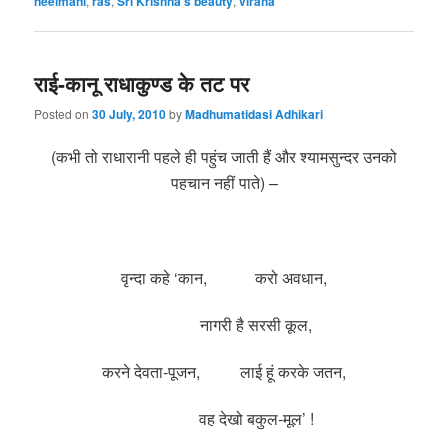
neelmani
,
ras
,
Sri Krishna's beauty
,
viraha
राई-कानू राधाकुण्ड के तट पर
Posted on
30 July, 2010
by
Madhumatidasi Adhikari
(कभी तो राधारानी पहले ही पहुंच जाती हैं और श्यामसुन्दर उनको
पहचान नहीं पाते) –
वृन्दा कहे ‘कान, करो अवधान,
नागरी है सरसी कूल,
करने देवता-पूजन, लाई हूं करके जतन,
वह देखो बकुल-मूल’ !