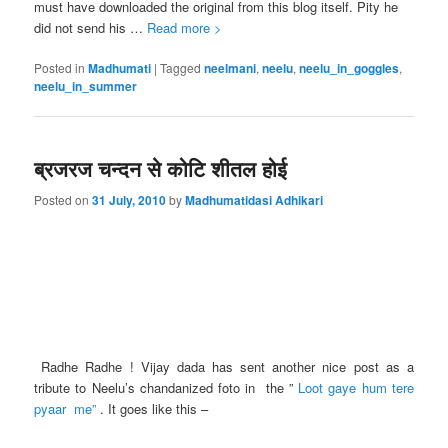
must have downloaded the original from this blog itself. Pity he
did not send his …
Read more >
Posted in
Madhumati
|
Tagged
neelmani
,
neelu
,
neelu_in_goggles
,
neelu_in_summer
ब्रजरज चन्दन से कोटि शीतल होई
Posted on
31 July, 2010
by
Madhumatidasi Adhikari
Radhe Radhe ! Vijay dada has sent another nice post as a
tribute to Neelu’s chandanized foto in the ”
Loot gaye hum tere
pyaar me”
. It goes like this –