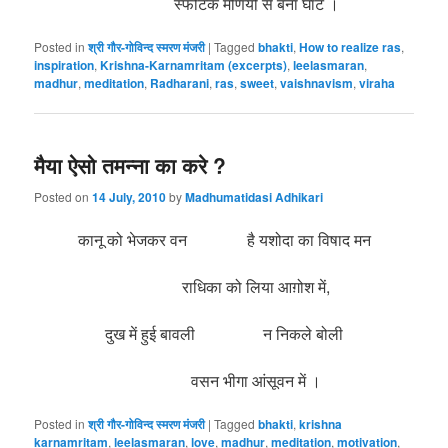
स्फटिक मणियों से बना घाट ।
Posted in
श्री गौर-गोविन्द स्मरण मंजरी
|
Tagged
bhakti
,
How to realize ras
,
inspiration
,
Krishna-Karnamritam (excerpts)
,
leelasmaran
,
madhur
,
meditation
,
Radharani
,
ras
,
sweet
,
vaishnavism
,
viraha
मैया ऐसो तमन्ना का करे ?
Posted on
14 July, 2010
by
Madhumatidasi Adhikari
कानू को भेजकर वन है यशोदा का विषाद मन
राधिका को लिया आग़ोश में,
दुख में हुई बावली न निकले बोली
वसन भीगा आंसूवन में ।
Posted in
श्री गौर-गोविन्द स्मरण मंजरी
|
Tagged
bhakti
,
krishna
karnamritam
,
leelasmaran
,
love
,
madhur
,
meditation
,
motivation
,