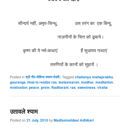
सौन्दर्य नहीं, अमृत-सिन्धु, उस तरंग का एक बिन्दु,
नाज़नीनों के चित्त को डूबाये।
कृष्ण की ये नर्म-कथाएं हैं सुधामय गाथाएं
तरुणियों के कानों को सुहायें ।
Posted in
श्री गौर-गोविन्द स्मरण मंजरी
|
Tagged
chaitanya mahaprabhu
,
gouranga
,
How to realize ras
,
leelasmaran
,
madhur
,
meditation
,
motivation
,
peace
,
prem
,
Radharani
,
ras
,
sweetness
,
viraha
उतावले श्याम
Posted on
21 July, 2010
by
Madhumatidasi Adhikari