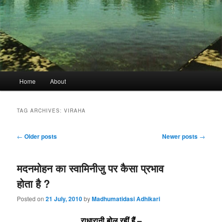
Main
Home
About
menu
TAG ARCHIVES:
VIRAHA
Post
←
Older posts
Newer posts
→
navigation
मदनमोहन का स्वामिनीजु पर कैसा प्रभाव
होता है ?
Posted on
21 July, 2010
by
Madhumatidasi Adhikari
राधारानी बोल रहीं हैं –