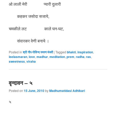
ओ लाली मेरी प्यारी दुलारी
कहकर जसोदा सजाये,
चमकीले लट काले घन-घट,
संवारकर वेणी बनाये ।
Posted in
श्री गौर-गोविन्द स्मरण मंजरी
|
Tagged
bhakti
,
inspiration
,
leelasmaran
,
love
,
madhur
,
meditation
,
prem
,
radha
,
ras
,
sweetness
,
viraha
वृन्दावन – ५
Posted on
15 June, 2010
by
Madhumatidasi Adhikari
५