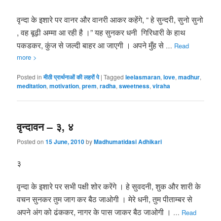
वृन्दा के इशारे पर वानर और वानरी आकर कहेंगे, “ हे सुन्दरी, सुनो सुनो
, वह बूढ़ी अम्मा आ रही है ।” यह सुनकर धनी गिरिधारी के हाथ
पकडकर, कुंज से जल्दी बाहर आ जाएगी । अपने मुँह से
…
Read
more >
Posted in
मीठी प्रार्थनाओं की लहरों पे
|
Tagged
leelasmaran
,
love
,
madhur
,
meditation
,
motivation
,
prem
,
radha
,
sweetness
,
viraha
वृन्दावन – ३, ४
Posted on
15 June, 2010
by
Madhumatidasi Adhikari
३
वृन्दा के इशारे पर सभी पक्षी शोर करेंगे । हे सुवदनी, शुक और शारी के
वचन सुनकर तुम जाग कर बैठ जाओगी । मेरे धनी, तुम पीताम्बर से
अपने अंग को ढंककर, नागर के पास जाकर बैठ जाओगी ।
…
Read