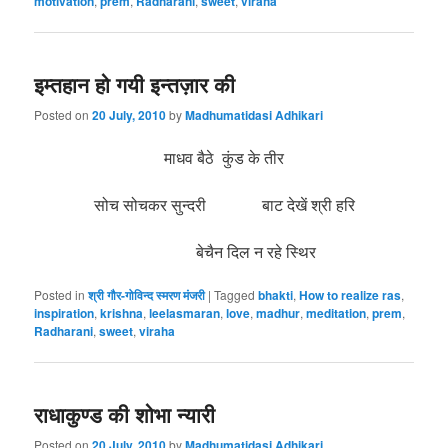
motivation
,
prem
,
Radharani
,
sweet
,
viraha
इम्तहान हो गयी इन्तज़ार की
Posted on
20 July, 2010
by
Madhumatidasi Adhikari
माधव बैठे कुंड के तीर
सोच सोचकर सुन्दरी बाट देखें श्री हरि
बेचैन दिल न रहे स्थिर
Posted in
श्री गौर-गोविन्द स्मरण मंजरी
|
Tagged
bhakti
,
How to realize ras
,
inspiration
,
krishna
,
leelasmaran
,
love
,
madhur
,
meditation
,
prem
,
Radharani
,
sweet
,
viraha
राधाकुण्ड की शोभा न्यारी
Posted on
20 July, 2010
by
Madhumatidasi Adhikari