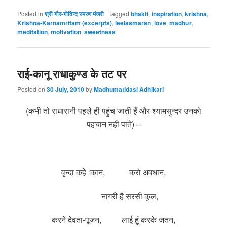
Posted in
श्री गौर-गोविन्द स्मरण मंजरी
|
Tagged
bhakti
,
inspiration
,
krishna
,
Krishna-Karnamritam (excerpts)
,
leelasmaran
,
love
,
madhur
,
meditation
,
motivation
,
sweetness
राई-कानू राधाकुण्ड के तट पर
Posted on
30 July, 2010
by
Madhumatidasi Adhikari
(कभी तो राधारानी पहले ही पहुंच जाती हैं और श्यामसुन्दर उनको
पहचान नहीं पाते) –
वृन्दा कहे ‘कान, करो अवधान,
नागरी है सरसी कूल,
करने देवता-पूजन, लाई हूं करके जतन,