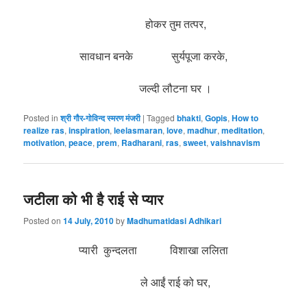
होकर तुम तत्पर,
सावधान बनके सुर्यपूजा करके,
जल्दी लौटना घर ।
Posted in
श्री गौर-गोविन्द स्मरण मंजरी
|
Tagged
bhakti
,
Gopis
,
How to
realize ras
,
inspiration
,
leelasmaran
,
love
,
madhur
,
meditation
,
motivation
,
peace
,
prem
,
Radharani
,
ras
,
sweet
,
vaishnavism
जटीला को भी है राई से प्यार
Posted on
14 July, 2010
by
Madhumatidasi Adhikari
प्यारी कुन्दलता विशाखा ललिता
ले आईं राई को घर,