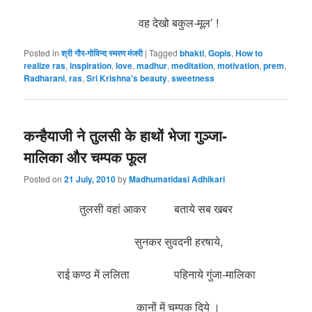
वह देखो बकुल-मूल’ !
Posted in
श्री गौर-गोविन्द स्मरण मंजरी
|
Tagged
bhakti
,
Gopis
,
How to
realize ras
,
inspiration
,
love
,
madhur
,
meditation
,
motivation
,
prem
,
Radharani
,
ras
,
Sri Krishna's beauty
,
sweetness
कन्हैयाजी ने तुलसी के हाथों भेजा गुञ्जा-
मालिका और चम्पक फूल
Posted on
21 July, 2010
by
Madhumatidasi Adhikari
तुलसी वहां आकर बताये सब खबर
सुनकर सुवदनी हरषाये,
राई कण्ठ में ललिता पहिनाये गुंजा-मालिका
कानों में चम्पक दिये ।